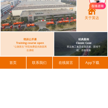
关于英达
培训公开课
经典案例
Training course open
Classic Case
“公路医生”学院免费提供路面再
英达施工遍及全国高速、国省干
生课程
线、市政道路
首页
联系我们
在线留言
App下载