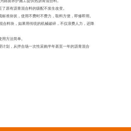
为路面养护施工提供热沥青混合料。
证了原有沥青混合料的级配不发生改变。
成标准块状，使用不费时不费力，取料方便，即修即用。
沥青混合料块，如果用传统的机械破碎，不仅浪费人力，还降
使用方法简单。
理计划，从拌合场一次性采购半年甚至一年的沥青混合