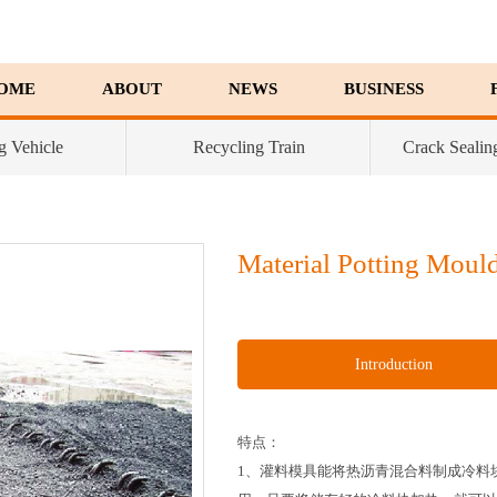
OME
ABOUT
NEWS
BUSINESS
g Vehicle
Recycling Train
Crack Sealin
Material Potting Moul
Introduction
特点：
1、灌料模具能将热沥青混合料制成冷料