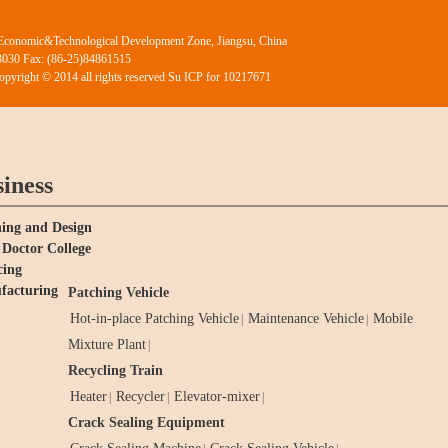
Economic&Technological Development Zone, Jiangsu, China
03030 Fax: (86-25)84861515
Copyright © 2014 all rights reserved Su ICP for 10217671
iness
ing and Design
Doctor College
cing
facturing
Patching Vehicle
Hot-in-place Patching Vehicle
Maintenance Vehicle
Mobile
|
|
Mixture Plant
|
Recycling Train
Heater
Recycler
Elevator-mixer
|
|
|
Crack Sealing Equipment