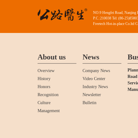
NO.9 Hengfei Road, Nanjing 
P.C.:210038 Tel: (86-25)858
Freetech Hot-in-place Co.ltd 
About us
News
Bus
Plann
Overview
Company News
Road 
History
Video Center
Servi
Honors
Industry News
Manu
Recognition
Newsletter
Culture
Bulletin
Management