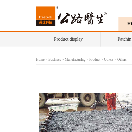
H
Product display
Patchin
Home
>
Business
>
Manufacturing
>
Product
>
Others
>
Others